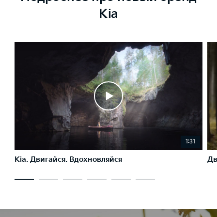
Kia
1:31
Kia. Двигайся. Вдохновляйся
Дв