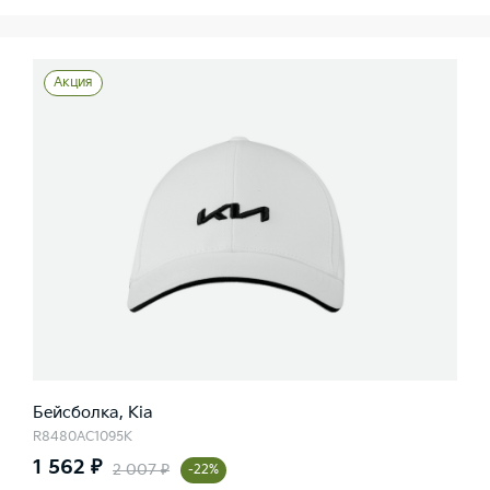
Акция
Бейсболка, Kia
R8480AC1095K
1 562 ₽
2 007 ₽
-22%