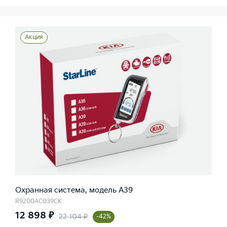
Акция
Охранная система, модель A39
R9200AC039CK
12 898 ₽
22 104 ₽
-42%