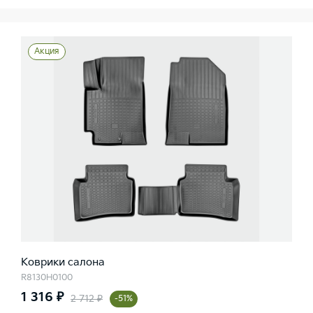
Акция
Коврики салона
R8130H0100
1 316 ₽
2 712 ₽
-51%