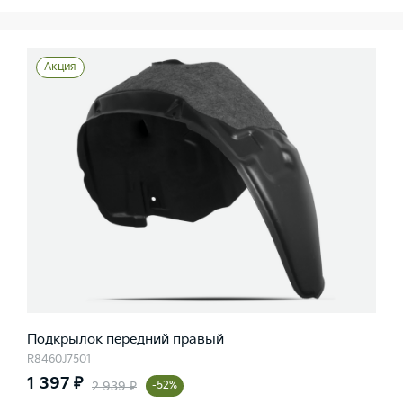
Акция
Подкрылок передний правый
R8460J7501
1 397 ₽
2 939 ₽
-52%