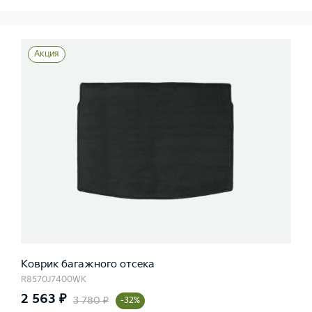
Акция
Коврик багажного отсека
R8570J7400WK
2 563 ₽
3 780 ₽
-32%