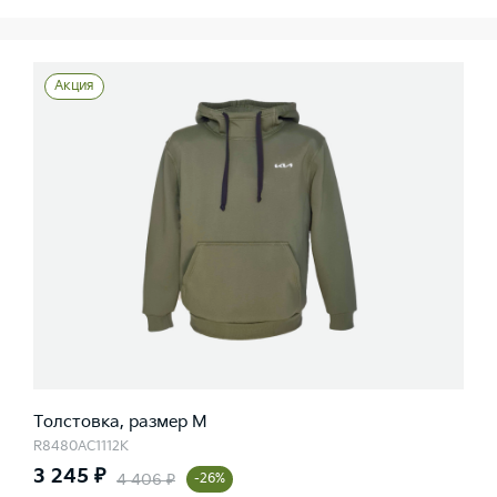
Акция
Толстовка, размер M
R8480AC1112K
3 245 ₽
4 406 ₽
-26%