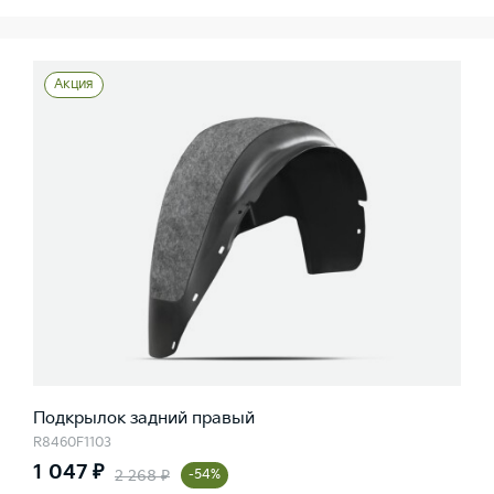
Акция
Подкрылок задний правый
R8460F1103
1 047 ₽
2 268 ₽
-54%