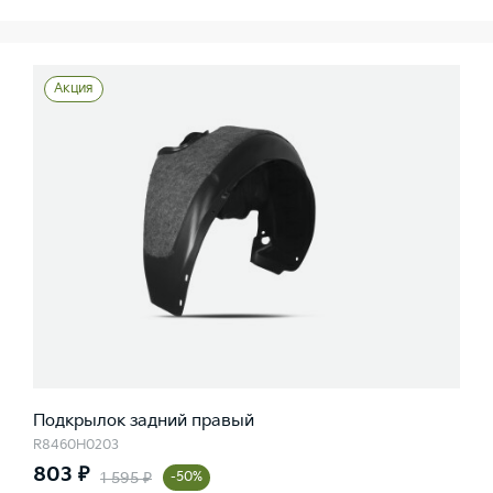
Акция
Подкрылок задний правый
R8460H0203
803 ₽
1 595 ₽
-50%