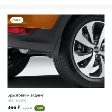
Акция
Брызговики задние
H0F46AKF10
366 ₽
787 ₽
-54%