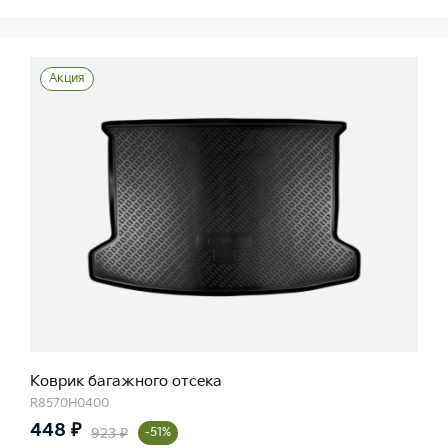
Акция
Коврик багажного отсека
R8570H0400
448 ₽
923 ₽
-51%