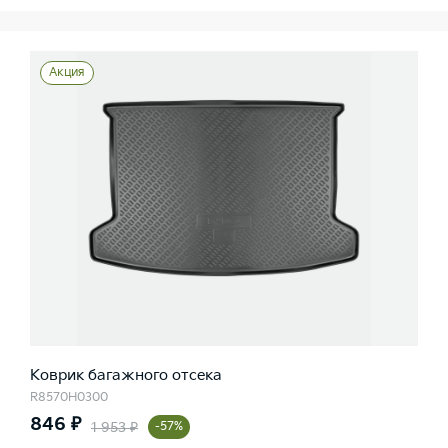
Акция
Коврик багажного отсека
R8570H0300
846 ₽
1 953 ₽
-57%