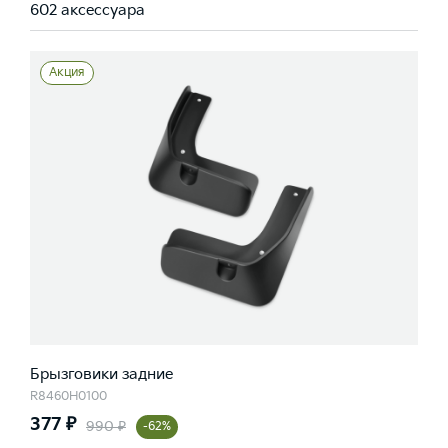
602 аксессуара
Акция
Брызговики задние
R8460H0100
377 ₽
990 ₽
-62%