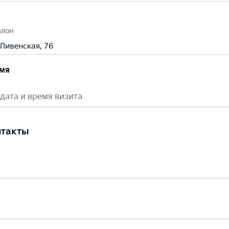
алон
. Ливенская, 76
емя
дата и время визита
нтакты