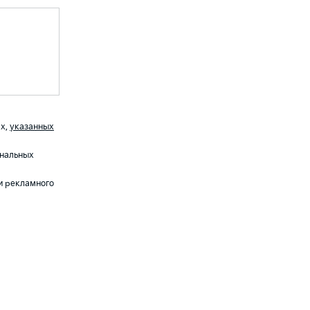
х,
указанных
ональных
и рекламного